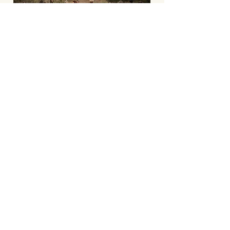
vinhavelha@posteo.pt
Estamos localizados numa vasta área na
região do Algarve, a 20 minutos da cidade
de Lagos e da bela costa.
60 minutos do aeroporto de Faro
Get directions